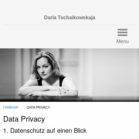
EN
DE
RU
Daria Tschaikowskaja
Menu
ГЛАВНАЯ
CURRENT:
DATA PRIVACY
Data Privacy
1. Datenschutz auf einen Blick